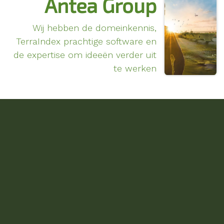
Antea Group
Wij hebben de domeinkennis,
TerraIndex prachtige software en
de expertise om ideeën verder uit
te werken