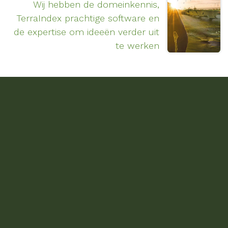
Wij hebben de domeinkennis,
TerraIndex prachtige software en
de expertise om ideeën verder uit
te werken