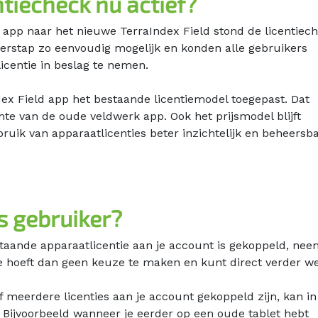
tiecheck nu actief?
app naar het nieuwe TerraIndex Field stond de licentiech
verstap zo eenvoudig mogelijk en konden alle gebruikers
licentie in beslag te nemen.
dex Field app het bestaande licentiemodel toegepast. Dat
hte van de oude veldwerk app. Ook het prijsmodel blijft
bruik van apparaatlicenties beter inzichtelijk en beheersb
s gebruiker?
staande apparaatlicentie aan je account is gekoppeld, nee
e hoeft dan geen keuze te maken en kunt direct verder w
f meerdere licenties aan je account gekoppeld zijn, kan in
ijvoorbeeld wanneer je eerder op een oude tablet hebt