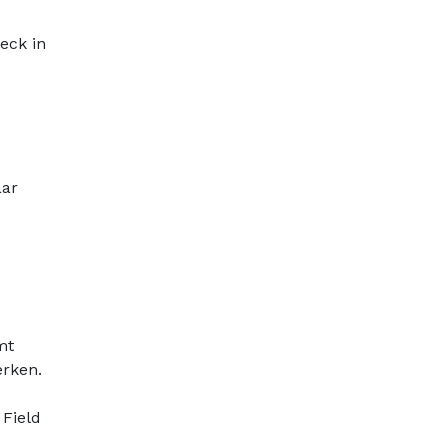
eck in
aar
mt
erken.
 Field