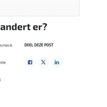
randert er?
DEEL DEZE POST
iecheck
ntie
l