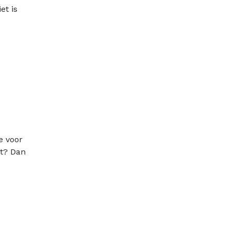
et is
e voor
kt? Dan