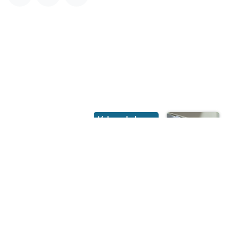
Volgende lezen
Een zoektocht
naar data