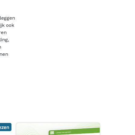
 leggen
ijk ook
ren
ing,
m
nnen
ezen