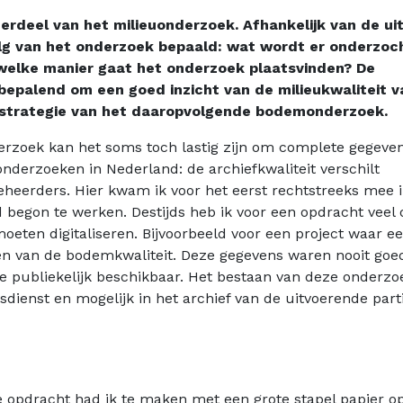
derdeel van het milieuonderzoek. Afhankelijk van de u
lg van het onderzoek bepaald: wat wordt er onderzoch
welke manier gaat het onderzoek plaatsvinden? De
bepalend om een goed inzicht van de milieukwaliteit v
e strategie van het daaropvolgende bodemonderzoek.
rzoek kan het soms toch lastig zijn om complete gegeven
nderzoeken in Nederland: de archiefkwaliteit verschilt
eheerders. Hier kwam ik voor het eerst rechtstreeks mee 
 begon te werken. Destijds heb ik voor een opdracht veel
ten digitaliseren. Bijvoorbeeld voor een project waar e
n van de bodemkwaliteit. Deze gegevens waren nooit goe
de publiekelijk beschikbaar. Het bestaan van deze onderz
ienst en mogelijk in het archief van de uitvoerende part
ze opdracht had ik te maken met een grote stapel papier o