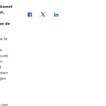
itkomst
t,
an de
s te
in
 oude
en
d
oeken
ijen
p het