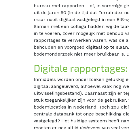
bureau met rapporten – of, in sommige ge
uit de jaren 90 (in de tijd dat TerraIndex 
maar nooit digitaal vastgelegd in een BIS
Samen met een collega hadden wij de taak
in te voeren, zover mogelijk met behoud v
rapportages te verwerken waren, was de ar
behouden en voorgoed digitaal op te slaan.
bodemonderzoek niet meer bruikbaar is. Dit
Digitale rapportages:
Inmiddels worden onderzoeken gelukkig een
digitaal aangeleverd, alhoewel vaak nog wel
uitwisselingsbestand). Daarnaast zijn er
stuk toegankelijker zijn voor de gebruiker
bodemlocaties in Nederland. Toch zou dit
centrale databank tot onze beschikking di
vastgelegd? Het huidige systeem heeft nam
moeten er nog altijd gegevens van veel v