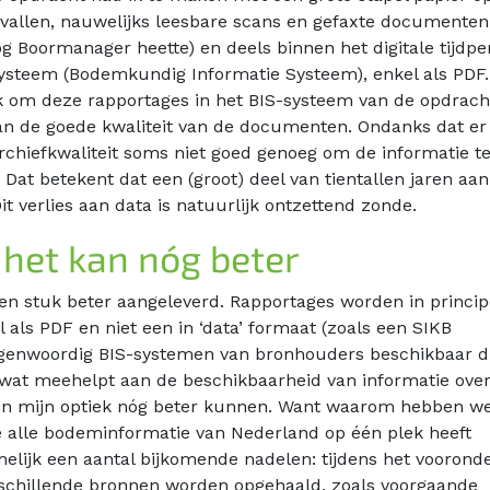
vallen, nauwelijks leesbare scans en gefaxte documenten
nog Boormanager heette) en deels binnen het digitale tijdpe
-systeem (Bodemkundig Informatie Systeem), enkel als PDF.
 om deze rapportages in het BIS-systeem van de opdrach
an de goede kwaliteit van de documenten. Ondanks dat er 
chiefkwaliteit soms niet goed genoeg om de informatie t
 Dat betekent dat een (groot) deel van tientallen jaren aan
 verlies aan data is natuurlijk ontzettend zonde.
 het kan nóg beter
 stuk beter aangeleverd. Rapportages worden in principe
 als PDF en niet een in ‘data’ formaat (zoals een SIKB
 tegenwoordig BIS-systemen van bronhouders beschikbaar d
, wat meehelpt aan de beschikbaarheid van informatie ove
 in mijn optiek nóg beter kunnen. Want waarom hebben w
e alle bodeminformatie van Nederland op één plek heeft
elijk een aantal bijkomende nadelen: tijdens het voorond
erschillende bronnen worden opgehaald, zoals voorgaande