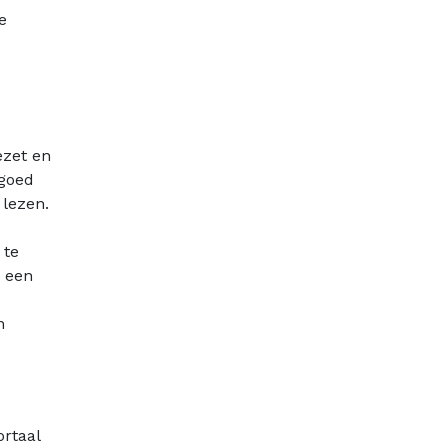
e
ezet en
 goed
 lezen.
 te
m een
n
ortaal