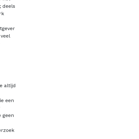
; deels
rk
tgever
veel
e
 altijd
ie een
r
e geen
erzoek