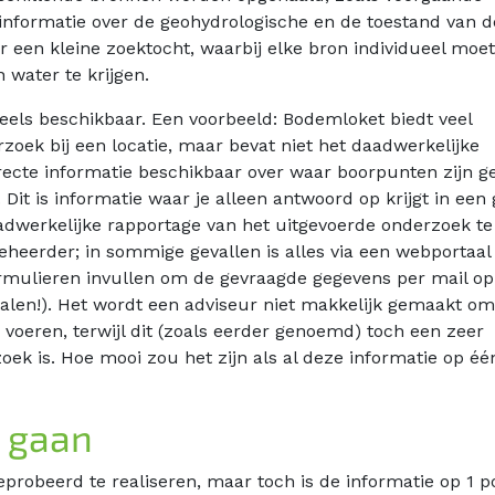
nformatie over de geohydrologische en de toestand van d
er een kleine zoektocht, waarbij elke bron individueel moet
water te krijgen.
deels beschikbaar. Een voorbeeld: Bodemloket biedt veel
zoek bij een locatie, maar bevat niet het daadwerkelijke
recte informatie beschikbaar over waar boorpunten zijn g
Dit is informatie waar je alleen antwoord op krijgt in een
dwerkelijke rapportage van het uitgevoerde onderzoek te
eheerder; in sommige gevallen is alles via een webportaal
formulieren invullen om de gevraagde gegevens per mail op
etalen!). Het wordt een adviseur niet makkelijk gemaakt o
 voeren, terwijl dit (zoals eerder genoemd) toch een zeer
ek is. Hoe mooi zou het zijn als al deze informatie op éé
e gaan
geprobeerd te realiseren, maar toch is de informatie op 1 p